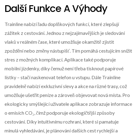
Další Funkce A Výhody
Trainline nabízí řadu doplňkových funkcí, které zlepšují
zážitek z cestování. Jednou z nejzajímavějších je sledování
vlaků v reálném čase, které umožňuje okamžitě zjistit
zpoždění nebo změny nástupišť. Tím pomáhá cestujícím snížit
stres z možných komplikací. Aplikace také podporuje
mobilní jízdenky, díky čemuž není třeba tisknout papírové
lístky – stačí naskenovat telefon u vstupu. Dále Trainline
pravidelně nabízí exkluzivní slevy a akce na různé trasy, což
umožňuje ušetřit peníze a zároveň objevovat nová místa. Pro
ekologicky smýšlející uživatele aplikace zobrazuje informace
o emisích CO₂, čímž podporuje ekologičtější způsoby
cestování. Díky intuitivnímu rozhraní, které si pamatuje
minulá vyhledávání, je plánování dalších cest rychlejší a