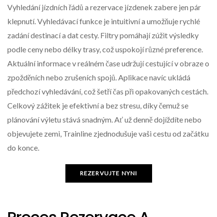
Vyhledání jízdních řádů a rezervace jízdenek zabere jen pár
klepnutí. Vyhledávací funkce je intuitivní a umožňuje rychlé
zadání destinací a dat cesty. Filtry pomáhají zúžit výsledky
podle ceny nebo délky trasy, což uspokojí různé preference.
Aktuální informace v reálném čase udržují cestující v obraze o
zpožděních nebo zrušeních spojů. Aplikace navíc ukládá
předchozí vyhledávání, což šetří čas při opakovaných cestách.
Celkový zážitek je efektivní a bez stresu, díky čemuž se
plánování výletu stává snadným. Ať už denně dojíždíte nebo
objevujete zemi, Trainline zjednodušuje vaši cestu od začátku
do konce.
REZERVUJTE NYNI