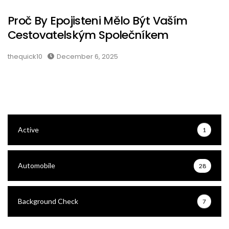
Proč By Epojisteni Mělo Být Vaším
Cestovatelským Společníkem
thequick10
December 6, 2025
Active
1
Automobile
28
Background Check
7