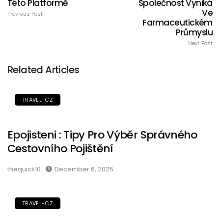
Této Platformě
Společnost Vyniká
Ve
Previous Post
Farmaceutickém
Průmyslu
Next Post
Related Articles
TRAVEL-CZ
Epojisteni : Tipy Pro Výběr Správného
Cestovního Pojištění
thequick10
December 6, 2025
TRAVEL-CZ