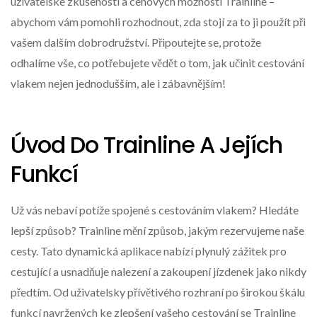
uživatelské zkušenosti a cenových možností Trainline –
abychom vám pomohli rozhodnout, zda stojí za to ji použít při
vašem dalším dobrodružství. Připoutejte se, protože
odhalíme vše, co potřebujete vědět o tom, jak učinit cestování
vlakem nejen jednodušším, ale i zábavnějším!
Úvod Do Trainline A Jejích
Funkcí
Už vás nebaví potíže spojené s cestováním vlakem? Hledáte
lepší způsob? Trainline mění způsob, jakým rezervujeme naše
cesty. Tato dynamická aplikace nabízí plynulý zážitek pro
cestující a usnadňuje nalezení a zakoupení jízdenek jako nikdy
předtím. Od uživatelsky přívětivého rozhraní po širokou škálu
funkcí navržených ke zlepšení vašeho cestování se Trainline