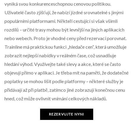
vyniká svou konkurenceschopnou cenovou politikou.
Uživatelé často zjišťují, že nabízí jízdné srovnatelné s jinými
populárními platformami. Někteří cestující si však všimli
rozdílů – určité trasy mohou být levnější na jiných aplikacích
nebo webech. Proto je vhodné ceny před rezervací porovnat.
Trainline má praktickou funkci „hledače cen“, která umožňuje
zobrazit nejlepší nabídky v reálném čase, což usnadňuje
hledání výhod. Využívejte také slevy a akce, které se často
objevují přímo v aplikaci. Je třeba mít na paměti, že dodatečné
poplatky se mohou lišit podle platformy – některé služby je
přidávají až při platbě, zatímco jiné zobrazují konečnou cenu
hned, což může ovlivnit vnímání celkových nákladů.
REZERVUJTE NYNI