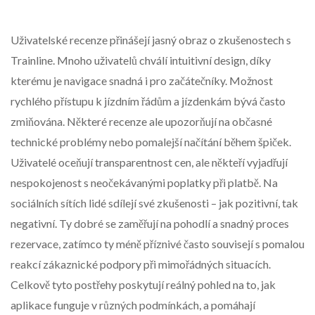
Uživatelské recenze přinášejí jasný obraz o zkušenostech s
Trainline. Mnoho uživatelů chválí intuitivní design, díky
kterému je navigace snadná i pro začátečníky. Možnost
rychlého přístupu k jízdním řádům a jízdenkám bývá často
zmiňována. Některé recenze ale upozorňují na občasné
technické problémy nebo pomalejší načítání během špiček.
Uživatelé oceňují transparentnost cen, ale někteří vyjadřují
nespokojenost s neočekávanými poplatky při platbě. Na
sociálních sítích lidé sdílejí své zkušenosti – jak pozitivní, tak
negativní. Ty dobré se zaměřují na pohodlí a snadný proces
rezervace, zatímco ty méně příznivé často souvisejí s pomalou
reakcí zákaznické podpory při mimořádných situacích.
Celkově tyto postřehy poskytují reálný pohled na to, jak
aplikace funguje v různých podmínkách, a pomáhají