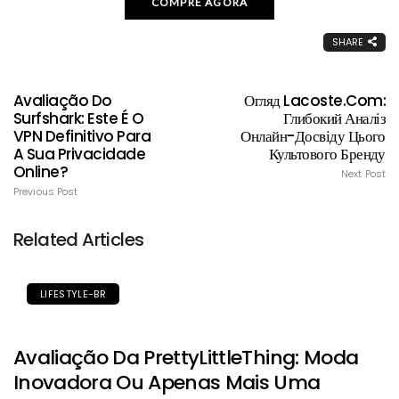
COMPRE AGORA
SHARE
Avaliação Do
Огляд Lacoste.com:
Surfshark: Este É O
Глибокий Аналіз
VPN Definitivo Para
Онлайн-Досвіду Цього
A Sua Privacidade
Культового Бренду
Online?
Next Post
Previous Post
Related Articles
LIFESTYLE-BR
Avaliação Da PrettyLittleThing: Moda
Inovadora Ou Apenas Mais Uma